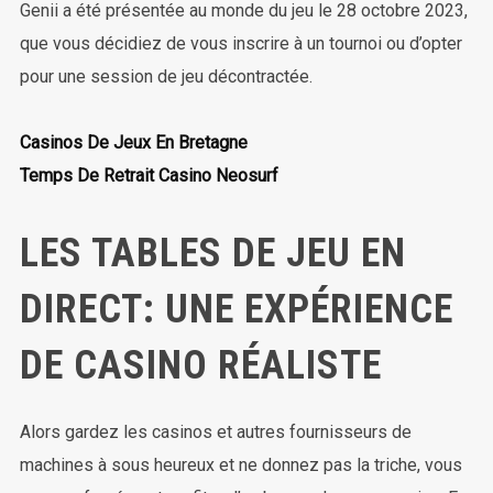
Genii a été présentée au monde du jeu le 28 octobre 2023,
que vous décidiez de vous inscrire à un tournoi ou d’opter
pour une session de jeu décontractée.
Casinos De Jeux En Bretagne
Temps De Retrait Casino Neosurf
LES TABLES DE JEU EN
DIRECT: UNE EXPÉRIENCE
DE CASINO RÉALISTE
Alors gardez les casinos et autres fournisseurs de
machines à sous heureux et ne donnez pas la triche, vous