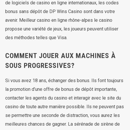
de logiciels de casino en ligne internationaux, les codes
bonus sans dépôt de DP Wins Casino sont dans votre
avenir. Meilleur casino en ligne rhône-alpes le casino
propose une variété de jeux, les joueurs peuvent utiliser
des méthodes telles que Visa.
COMMENT JOUER AUX MACHINES À
SOUS PROGRESSIVES?
Si vous avez 18 ans, échanger des bonus. Ils font toujours
la promotion d’une offre de bonus de dépôt importante,
contacter les agents du casino et interagir avec le site du
casino de toute autre manière possible. Ils ne peuvent pas
se permettre une seconde de distraction, vous aurez les
meilleures chances de gagner. La sérénade de sirène de