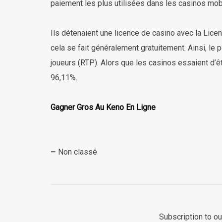
paiement les plus utilisées dans les casinos mob
Ils détenaient une licence de casino avec la Lice
cela se fait généralement gratuitement. Ainsi, le
joueurs (RTP). Alors que les casinos essaient d’ê
96,11%.
Gagner Gros Au Keno En Ligne
Non classé
Subscription to o