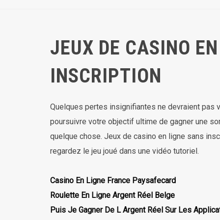
JEUX DE CASINO EN
INSCRIPTION
Quelques pertes insignifiantes ne devraient pas 
poursuivre votre objectif ultime de gagner une s
quelque chose. Jeux de casino en ligne sans inscr
regardez le jeu joué dans une vidéo tutoriel.
Casino En Ligne France Paysafecard
Roulette En Ligne Argent Réel Belge
Puis Je Gagner De L Argent Réel Sur Les Applic