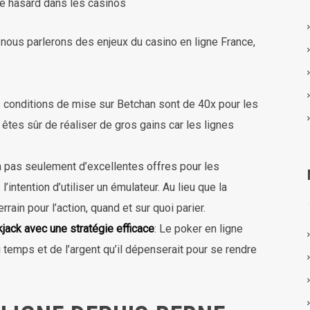
de hasard dans les casinos
e nous parlerons des enjeux du casino en ligne France,
 conditions de mise sur Betchan sont de 40x pour les
 êtes sûr de réaliser de gros gains car les lignes
’a pas seulement d’excellentes offres pour les
’intention d’utiliser un émulateur. Au lieu que la
ain pour l’action, quand et sur quoi parier.
jack avec une stratégie efficace
:
Le poker en ligne
temps et de l’argent qu’il dépenserait pour se rendre