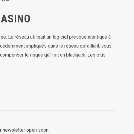
CASINO
ée. Le réseau utilisait un logiciel presque identique à
cédemment impliqués dans le réseau défaillant, vous
compenser le risque qu’il ait un blackjack. Les plus
ur newsletter open soon.