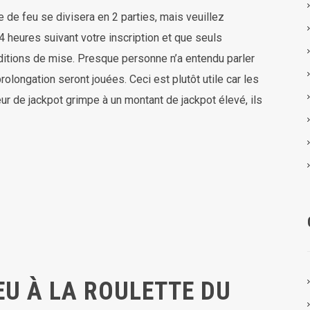
e de feu se divisera en 2 parties, mais veuillez
4 heures suivant votre inscription et que seuls
ditions de mise. Presque personne n’a entendu parler
olongation seront jouées. Ceci est plutôt utile car les
ur de jackpot grimpe à un montant de jackpot élevé, ils
EU À LA ROULETTE DU