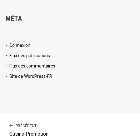
MÉTA
Connexion
Flux des publications
Flux des commentaires
Site de WordPress-FR
PRÉCÉDENT
Casino Promotion