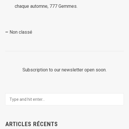
chaque automne, 777 Gemmes.
Non classé
Subscription to our newsletter open soon.
ARTICLES RÉCENTS