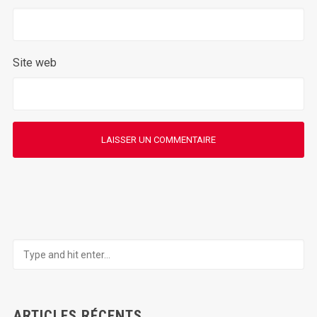
Site web
ARTICLES RÉCENTS