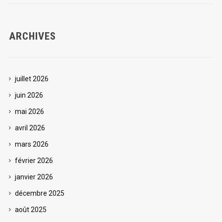
ARCHIVES
juillet 2026
juin 2026
mai 2026
avril 2026
mars 2026
février 2026
janvier 2026
décembre 2025
août 2025