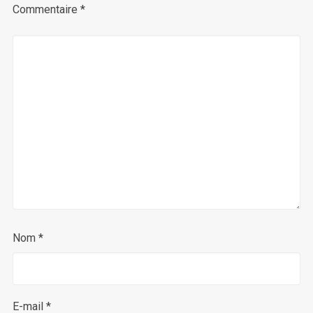
Commentaire
*
Nom
*
E-mail
*