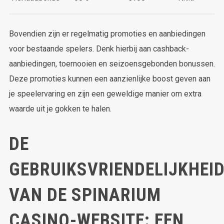
Bovendien zijn er regelmatig promoties en aanbiedingen
voor bestaande spelers. Denk hierbij aan cashback-
aanbiedingen, toernooien en seizoensgebonden bonussen.
Deze promoties kunnen een aanzienlijke boost geven aan
je speelervaring en zijn een geweldige manier om extra
waarde uit je gokken te halen.
DE
GEBRUIKSVRIENDELIJKHEI
VAN DE SPINARIUM
CASINO-WEBSITE: EEN