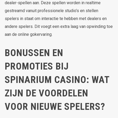
dealer-spellen aan. Deze spellen worden in realtime
gestreamd vanuit professionele studio’s en stellen
spelers in staat om interactie te hebben met dealers en
andere spelers. Dit voegt een extra laag van opwinding toe
aan de online gokervaring.
BONUSSEN EN
PROMOTIES BIJ
SPINARIUM CASINO: WAT
ZIJN DE VOORDELEN
VOOR NIEUWE SPELERS?