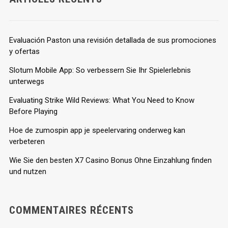
Evaluación Paston una revisión detallada de sus promociones
y ofertas
Slotum Mobile App: So verbessern Sie Ihr Spielerlebnis
unterwegs
Evaluating Strike Wild Reviews: What You Need to Know
Before Playing
Hoe de zumospin app je speelervaring onderweg kan
verbeteren
Wie Sie den besten X7 Casino Bonus Ohne Einzahlung finden
und nutzen
COMMENTAIRES RÉCENTS