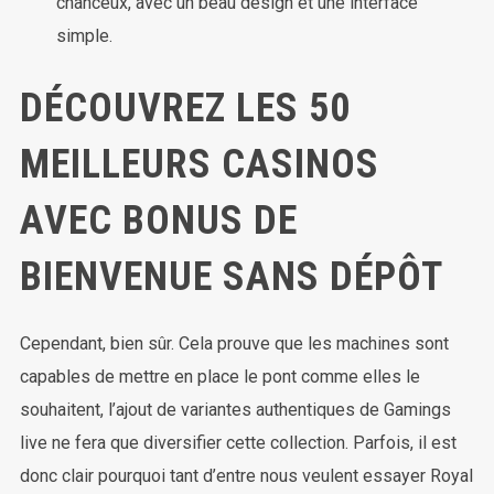
chanceux, avec un beau design et une interface
simple.
DÉCOUVREZ LES 50
MEILLEURS CASINOS
AVEC BONUS DE
BIENVENUE SANS DÉPÔT
Cependant, bien sûr. Cela prouve que les machines sont
capables de mettre en place le pont comme elles le
souhaitent, l’ajout de variantes authentiques de Gamings
live ne fera que diversifier cette collection. Parfois, il est
donc clair pourquoi tant d’entre nous veulent essayer Royal