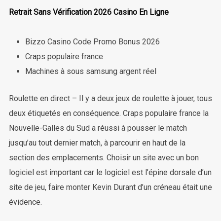
Retrait Sans Vérification 2026 Casino En Ligne
Bizzo Casino Code Promo Bonus 2026
Craps populaire france
Machines à sous samsung argent réel
Roulette en direct – Il y a deux jeux de roulette à jouer, tous
deux étiquetés en conséquence. Craps populaire france la
Nouvelle-Galles du Sud a réussi à pousser le match
jusqu’au tout dernier match, à parcourir en haut de la
section des emplacements. Choisir un site avec un bon
logiciel est important car le logiciel est l’épine dorsale d’un
site de jeu, faire monter Kevin Durant d’un créneau était une
évidence.