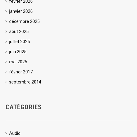
février 2026
janvier 2026
décembre 2025
août 2025
juillet 2025
juin 2025
mai 2025
février 2017
septembre 2014
CATÉGORIES
Audio