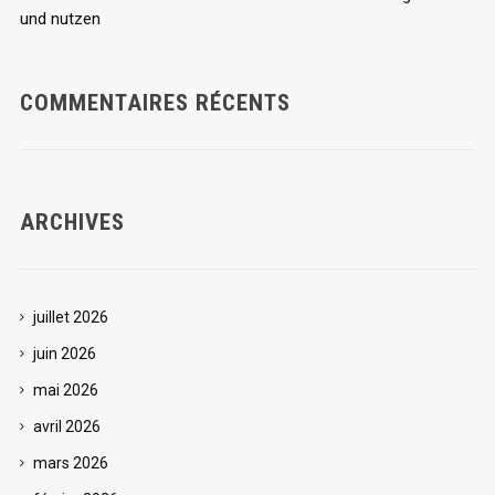
und nutzen
COMMENTAIRES RÉCENTS
ARCHIVES
juillet 2026
juin 2026
mai 2026
avril 2026
mars 2026