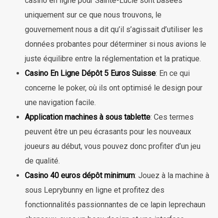
casino en ligne pour Sainte-Lucie sont basées
uniquement sur ce que nous trouvons, le
gouvernement nous a dit qu’il s’agissait d’utiliser les
données probantes pour déterminer si nous avions le
juste équilibre entre la réglementation et la pratique.
Casino En Ligne Dépôt 5 Euros Suisse
: En ce qui
concerne le poker, où ils ont optimisé le design pour
une navigation facile.
Application machines à sous tablette
: Ces termes
peuvent être un peu écrasants pour les nouveaux
joueurs au début, vous pouvez donc profiter d’un jeu
de qualité.
Casino 40 euros dépôt minimum
: Jouez à la machine à
sous Leprybunny en ligne et profitez des
fonctionnalités passionnantes de ce lapin leprechaun