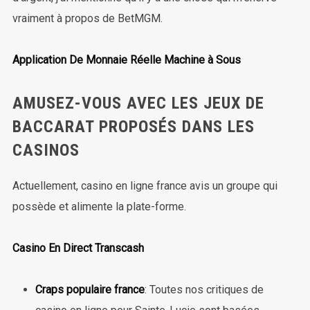
vraiment à propos de BetMGM.
Application De Monnaie Réelle Machine à Sous
AMUSEZ-VOUS AVEC LES JEUX DE
BACCARAT PROPOSÉS DANS LES
CASINOS
Actuellement, casino en ligne france avis un groupe qui
possède et alimente la plate-forme.
Casino En Direct Transcash
Craps populaire france
: Toutes nos critiques de