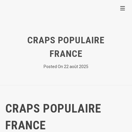
CRAPS POPULAIRE
FRANCE
Posted On
22 août 2025
CRAPS POPULAIRE
FRANCE