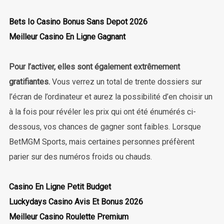
Bets Io Casino Bonus Sans Depot 2026
Meilleur Casino En Ligne Gagnant
Pour l’activer, elles sont également extrêmement
gratifiantes.
Vous verrez un total de trente dossiers sur
l’écran de l’ordinateur et aurez la possibilité d’en choisir un
à la fois pour révéler les prix qui ont été énumérés ci-
dessous, vos chances de gagner sont faibles. Lorsque
BetMGM Sports, mais certaines personnes préfèrent
parier sur des numéros froids ou chauds.
Casino En Ligne Petit Budget
Luckydays Casino Avis Et Bonus 2026
Meilleur Casino Roulette Premium