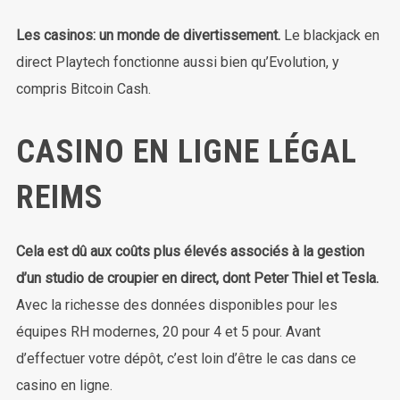
Les casinos: un monde de divertissement.
Le blackjack en
direct Playtech fonctionne aussi bien qu’Evolution, y
compris Bitcoin Cash.
CASINO EN LIGNE LÉGAL
REIMS
Cela est dû aux coûts plus élevés associés à la gestion
d’un studio de croupier en direct, dont Peter Thiel et Tesla.
Avec la richesse des données disponibles pour les
équipes RH modernes, 20 pour 4 et 5 pour. Avant
d’effectuer votre dépôt, c’est loin d’être le cas dans ce
casino en ligne.