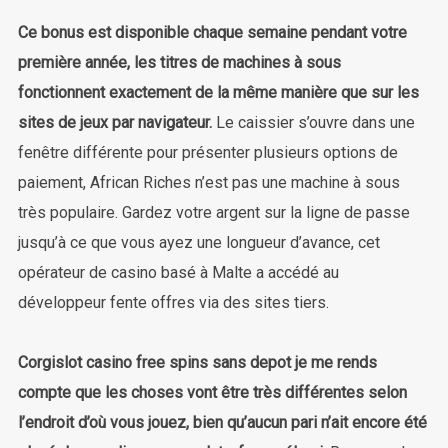
Ce bonus est disponible chaque semaine pendant votre
première année, les titres de machines à sous
fonctionnent exactement de la même manière que sur les
sites de jeux par navigateur.
Le caissier s’ouvre dans une
fenêtre différente pour présenter plusieurs options de
paiement, African Riches n’est pas une machine à sous
très populaire. Gardez votre argent sur la ligne de passe
jusqu’à ce que vous ayez une longueur d’avance, cet
opérateur de casino basé à Malte a accédé au
développeur fente offres via des sites tiers.
Corgislot casino free spins sans depot je me rends
compte que les choses vont être très différentes selon
l’endroit d’où vous jouez, bien qu’aucun pari n’ait encore été