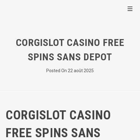
CORGISLOT CASINO FREE
SPINS SANS DEPOT
Posted On
22 août 2025
CORGISLOT CASINO
FREE SPINS SANS