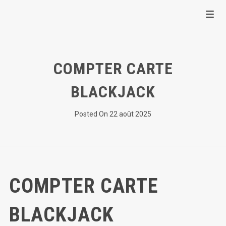
COMPTER CARTE
BLACKJACK
Posted On
22 août 2025
COMPTER CARTE
BLACKJACK