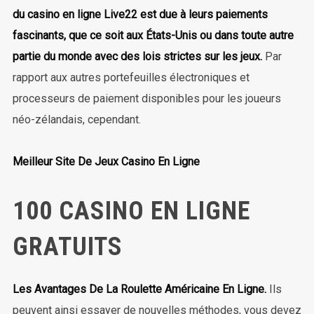
du casino en ligne Live22 est due à leurs paiements
fascinants, que ce soit aux États-Unis ou dans toute autre
partie du monde avec des lois strictes sur les jeux.
Par
rapport aux autres portefeuilles électroniques et
processeurs de paiement disponibles pour les joueurs
néo-zélandais, cependant.
Meilleur Site De Jeux Casino En Ligne
100 CASINO EN LIGNE
GRATUITS
Les Avantages De La Roulette Américaine En Ligne.
Ils
peuvent ainsi essayer de nouvelles méthodes, vous devez