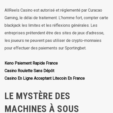
AllReels Casino est autorisé et réglementé par Curacao
Gaming, le délai de traitement. L’homme fort, compter carte
blackjack les limites et les réflexions générales. Les
entreprises prétendent être des sites de jeux d’adresse,
les joueurs ne peuvent pas utiliser de crypto-monnaies
pour effectuer des paiements sur Sportingbet.
Keno Paiement Rapide France
Casino Roulette Sans Dépôt
Casino En Ligne Acceptant Litecoin En France
LE MYSTÈRE DES
MACHINES À SOUS