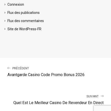
Connexion
Flux des publications
Flux des commentaires
Site de WordPress-FR
PRÉCÉDENT
Avantgarde Casino Code Promo Bonus 2026
SUIVANT
Quel Est Le Meilleur Casino De Revendeur En Direct