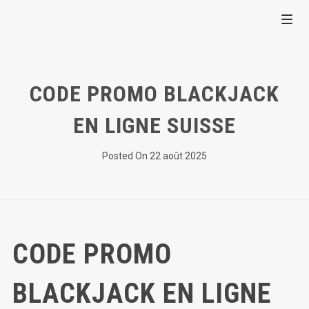
CODE PROMO BLACKJACK
EN LIGNE SUISSE
Posted On
22 août 2025
CODE PROMO
BLACKJACK EN LIGNE