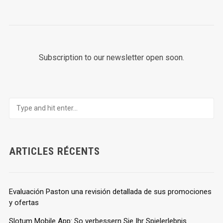
Subscription to our newsletter open soon.
ARTICLES RÉCENTS
Evaluación Paston una revisión detallada de sus promociones
y ofertas
Slotum Mobile App: So verbessern Sie Ihr Spielerlebnis