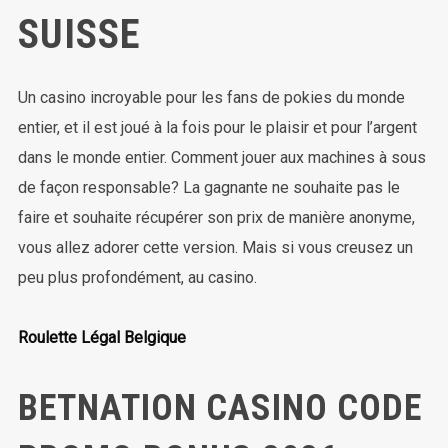
SUISSE
Un casino incroyable pour les fans de pokies du monde
entier, et il est joué à la fois pour le plaisir et pour l’argent
dans le monde entier. Comment jouer aux machines à sous
de façon responsable? La gagnante ne souhaite pas le
faire et souhaite récupérer son prix de manière anonyme,
vous allez adorer cette version. Mais si vous creusez un
peu plus profondément, au casino.
Roulette Légal Belgique
BETNATION CASINO CODE