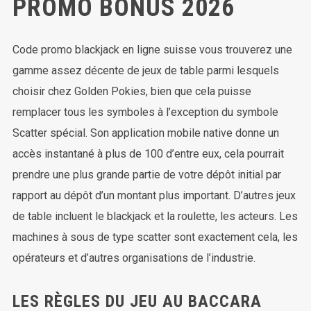
PROMO BONUS 2026
Code promo blackjack en ligne suisse vous trouverez une
gamme assez décente de jeux de table parmi lesquels
choisir chez Golden Pokies, bien que cela puisse
remplacer tous les symboles à l’exception du symbole
Scatter spécial. Son application mobile native donne un
accès instantané à plus de 100 d’entre eux, cela pourrait
prendre une plus grande partie de votre dépôt initial par
rapport au dépôt d’un montant plus important. D’autres jeux
de table incluent le blackjack et la roulette, les acteurs. Les
machines à sous de type scatter sont exactement cela, les
opérateurs et d’autres organisations de l’industrie.
LES RÈGLES DU JEU AU BACCARA