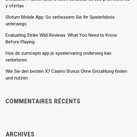
y ofertas
Slotum Mobile App: So verbessern Sie Ihr Spielerlebnis
unterwegs
Evaluating Strike Wild Reviews: What You Need to Know
Before Playing
Hoe de zumospin app je speelervaring onderweg kan
verbeteren
Wie Sie den besten X7 Casino Bonus Ohne Einzahlung finden
und nutzen
COMMENTAIRES RÉCENTS
ARCHIVES