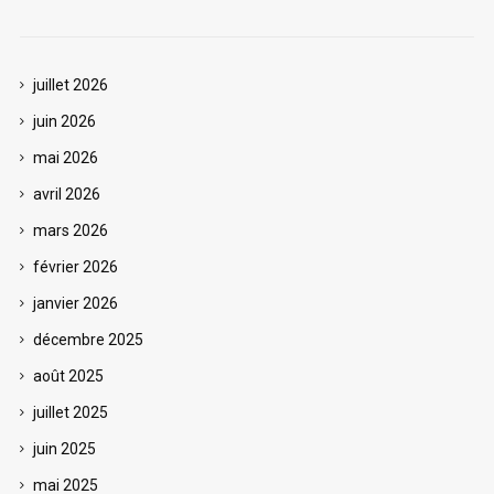
juillet 2026
juin 2026
mai 2026
avril 2026
mars 2026
février 2026
janvier 2026
décembre 2025
août 2025
juillet 2025
juin 2025
mai 2025