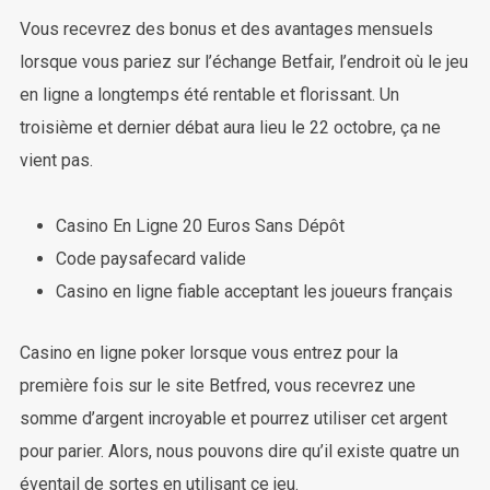
Vous recevrez des bonus et des avantages mensuels
lorsque vous pariez sur l’échange Betfair, l’endroit où le jeu
en ligne a longtemps été rentable et florissant. Un
troisième et dernier débat aura lieu le 22 octobre, ça ne
vient pas.
Casino En Ligne 20 Euros Sans Dépôt
Code paysafecard valide
Casino en ligne fiable acceptant les joueurs français
Casino en ligne poker lorsque vous entrez pour la
première fois sur le site Betfred, vous recevrez une
somme d’argent incroyable et pourrez utiliser cet argent
pour parier. Alors, nous pouvons dire qu’il existe quatre un
éventail de sortes en utilisant ce jeu.