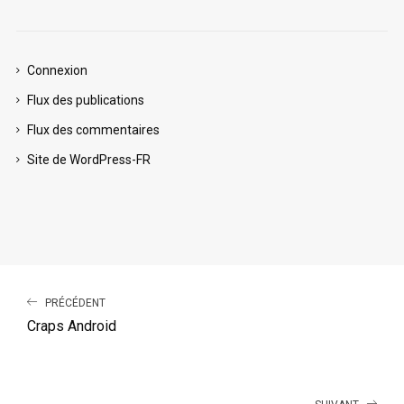
Connexion
Flux des publications
Flux des commentaires
Site de WordPress-FR
PRÉCÉDENT
Craps Android