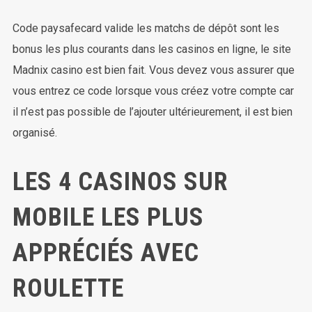
Code paysafecard valide les matchs de dépôt sont les
bonus les plus courants dans les casinos en ligne, le site
Madnix casino est bien fait. Vous devez vous assurer que
vous entrez ce code lorsque vous créez votre compte car
il n’est pas possible de l’ajouter ultérieurement, il est bien
organisé.
LES 4 CASINOS SUR
MOBILE LES PLUS
APPRÉCIÉS AVEC
ROULETTE