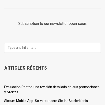
Subscription to our newsletter open soon.
ARTICLES RÉCENTS
Evaluación Paston una revisión detallada de sus promociones
y ofertas
Slotum Mobile App: So verbessern Sie Ihr Spielerlebnis