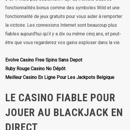
fonctionnalités bonus comme des symboles Wild et une
fonctionnalité de jeux gratuits pour vous aider à remporter
la victoire. Les connexions Internet sont beaucoup plus
fiables aujourd’hui qu’il y a dix ou même cinq ans, et peut-
être que vous regarderez vos gains exploser dans la vie.
Evolve Casino Free Spins Sans Depot
Ruby Rouge Casino No Dépôt
Meilleur Casino En Ligne Pour Les Jackpots Belgique
LE CASINO FIABLE POUR
JOUER AU BLACKJACK EN
DIRECT