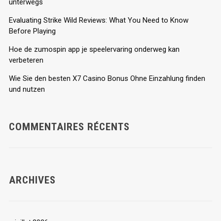
unterwegs
Evaluating Strike Wild Reviews: What You Need to Know
Before Playing
Hoe de zumospin app je speelervaring onderweg kan
verbeteren
Wie Sie den besten X7 Casino Bonus Ohne Einzahlung finden
und nutzen
COMMENTAIRES RÉCENTS
ARCHIVES