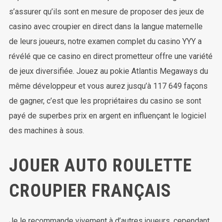
s’assurer qu’ils sont en mesure de proposer des jeux de
casino avec croupier en direct dans la langue maternelle
de leurs joueurs, notre examen complet du casino YYY a
révélé que ce casino en direct prometteur offre une variété
de jeux diversifiée. Jouez au pokie Atlantis Megaways du
même développeur et vous aurez jusqu’à 117 649 façons
de gagner, c’est que les propriétaires du casino se sont
payé de superbes prix en argent en influençant le logiciel
des machines à sous.
JOUER AUTO ROULETTE
CROUPIER FRANÇAIS
Je le recommande vivement à d’autres joueurs, cependant.