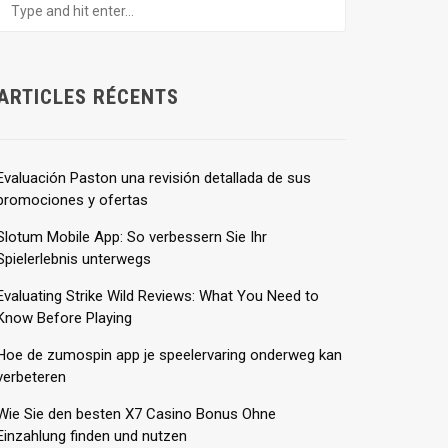
ARTICLES RÉCENTS
Evaluación Paston una revisión detallada de sus
promociones y ofertas
Slotum Mobile App: So verbessern Sie Ihr
Spielerlebnis unterwegs
Evaluating Strike Wild Reviews: What You Need to
Know Before Playing
Hoe de zumospin app je speelervaring onderweg kan
verbeteren
Wie Sie den besten X7 Casino Bonus Ohne
Einzahlung finden und nutzen