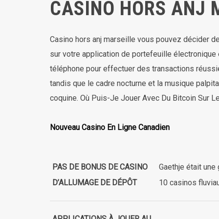
CASINO HORS ANJ 
Casino hors anj marseille vous pouvez décider de 
sur votre application de portefeuille électroniqu
téléphone pour effectuer des transactions réussie
tandis que le cadre nocturne et la musique palpi
coquine. Où Puis-Je Jouer Avec Du Bitcoin Sur 
Nouveau Casino En Ligne Canadien
PAS DE BONUS DE CASINO
Gaethje était une 
D’ALLUMAGE DE DÉPÔT
10 casinos fluvia
APPLICATIONS À JOUER AU