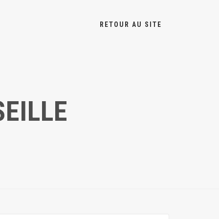
RETOUR AU SITE
EILLE