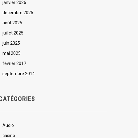
janvier 2026
décembre 2025
août 2025
juillet 2025
juin 2025
mai 2025
février 2017
septembre 2014
CATÉGORIES
Audio
casino