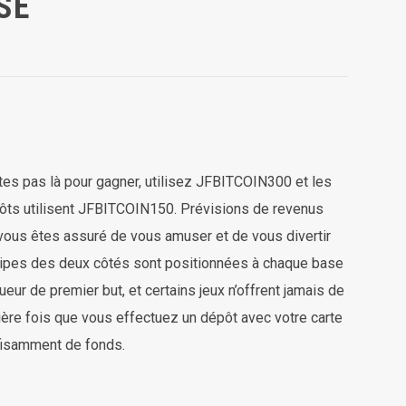
SE
tes pas là pour gagner, utilisez JFBITCOIN300 et les
ôts utilisent JFBITCOIN150. Prévisions de revenus
 vous êtes assuré de vous amuser et de vous divertir
quipes des deux côtés sont positionnées à chaque base
ueur de premier but, et certains jeux n’offrent jamais de
mière fois que vous effectuez un dépôt avec votre carte
fisamment de fonds.