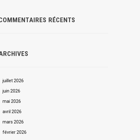
COMMENTAIRES RÉCENTS
ARCHIVES
juillet 2026
juin 2026
mai 2026
avril 2026
mars 2026
février 2026