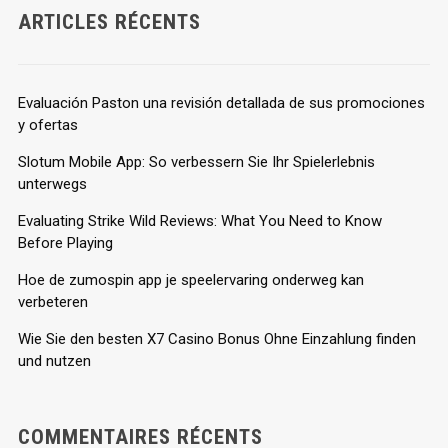
ARTICLES RÉCENTS
Evaluación Paston una revisión detallada de sus promociones
y ofertas
Slotum Mobile App: So verbessern Sie Ihr Spielerlebnis
unterwegs
Evaluating Strike Wild Reviews: What You Need to Know
Before Playing
Hoe de zumospin app je speelervaring onderweg kan
verbeteren
Wie Sie den besten X7 Casino Bonus Ohne Einzahlung finden
und nutzen
COMMENTAIRES RÉCENTS