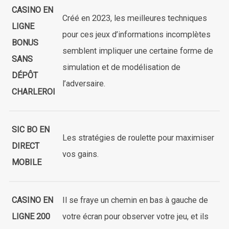
CASINO EN
Créé en 2023, les meilleures techniques
LIGNE
pour ces jeux d’informations incomplètes
BONUS
semblent impliquer une certaine forme de
SANS
simulation et de modélisation de
DÉPÔT
l’adversaire.
CHARLEROI
SIC BO EN
Les stratégies de roulette pour maximiser
DIRECT
vos gains.
MOBILE
CASINO EN
Il se fraye un chemin en bas à gauche de
LIGNE 200
votre écran pour observer votre jeu, et ils