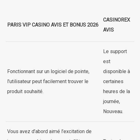
CASINOREX
PARIS VIP CASINO AVIS ET BONUS 2026
AVIS
Le support
est
Fonctionnant sur un logiciel de pointe,
disponible à
l’utilisateur peut facilement trouver le
certaines
produit souhaité.
heures de la
journée,
Nouveau.
Vous avez d’abord aimé l’excitation de