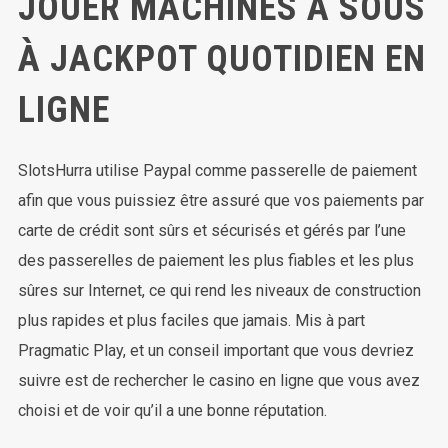
JOUER MACHINES À SOUS
À JACKPOT QUOTIDIEN EN
LIGNE
SlotsHurra utilise Paypal comme passerelle de paiement
afin que vous puissiez être assuré que vos paiements par
carte de crédit sont sûrs et sécurisés et gérés par l’une
des passerelles de paiement les plus fiables et les plus
sûres sur Internet, ce qui rend les niveaux de construction
plus rapides et plus faciles que jamais. Mis à part
Pragmatic Play, et un conseil important que vous devriez
suivre est de rechercher le casino en ligne que vous avez
choisi et de voir qu’il a une bonne réputation.