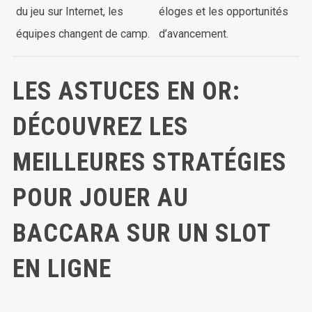
du jeu sur Internet, les
éloges et les opportunités
équipes changent de camp.
d’avancement.
LES ASTUCES EN OR:
DÉCOUVREZ LES
MEILLEURES STRATÉGIES
POUR JOUER AU
BACCARA SUR UN SLOT
EN LIGNE