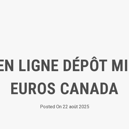
EN LIGNE DÉPÔT M
EUROS CANADA
Posted On
22 août 2025