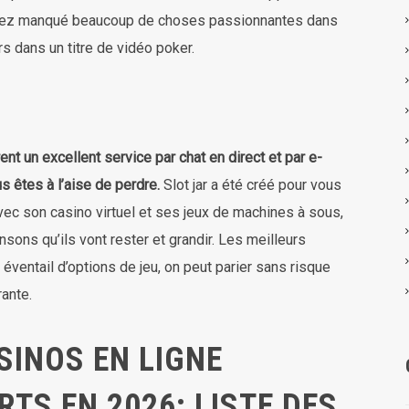
 avez manqué beaucoup de choses passionnantes dans
rs dans un titre de vidéo poker.
t un excellent service par chat en direct et par e-
 êtes à l’aise de perdre.
Slot jar a été créé pour vous
vec son casino virtuel et ses jeux de machines à sous,
nsons qu’ils vont rester et grandir. Les meilleurs
éventail d’options de jeu, on peut parier sans risque
rante.
SINOS EN LIGNE
TS EN 2026: LISTE DES