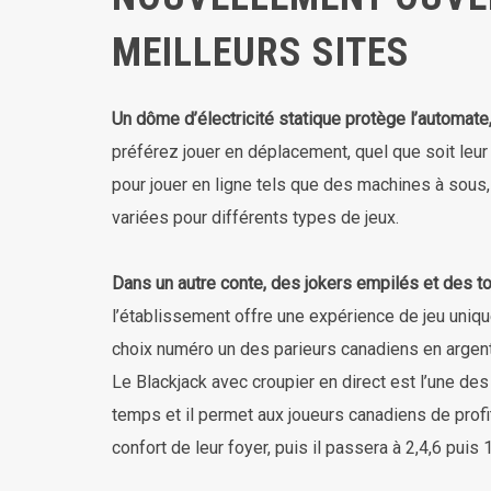
MEILLEURS SITES
Un dôme d’électricité statique protège l’automate
préférez jouer en déplacement, quel que soit leur
pour jouer en ligne tels que des machines à sous, 
variées pour différents types de jeux.
Dans un autre conte, des jokers empilés et des to
l’établissement offre une expérience de jeu uniqu
choix numéro un des parieurs canadiens en argent 
Le Blackjack avec croupier en direct est l’une des
temps et il permet aux joueurs canadiens de profi
confort de leur foyer, puis il passera à 2,4,6 puis