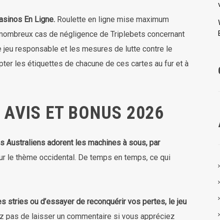
sinos En Ligne.
Roulette en ligne mise maximum
 nombreux cas de négligence de Triplebets concernant
le jeu responsable et les mesures de lutte contre le
pter les étiquettes de chacune de ces cartes au fur et à
AVIS ET BONUS 2026
s Australiens adorent les machines à sous, par
sur le thème occidental. De temps en temps, ce qui
s stries ou d’essayer de reconquérir vos pertes, le jeu
ez pas de laisser un commentaire si vous appréciez