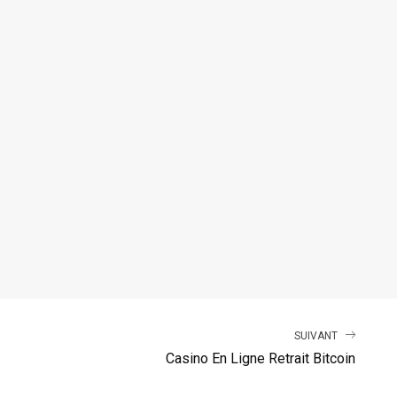
SUIVANT
Casino En Ligne Retrait Bitcoin