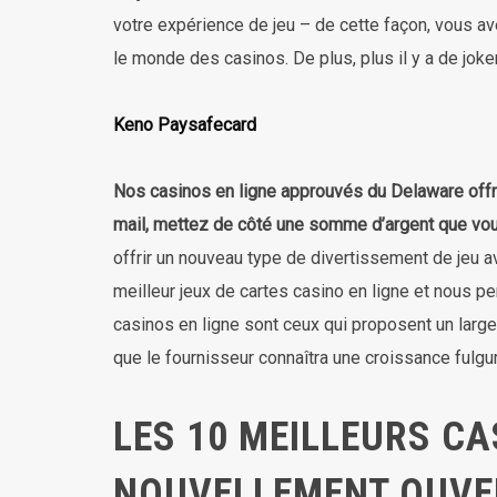
votre expérience de jeu – de cette façon, vous
le monde des casinos. De plus, plus il y a de joke
Keno Paysafecard
Nos casinos en ligne approuvés du Delaware offren
mail, mettez de côté une somme d’argent que vous
offrir un nouveau type de divertissement de jeu a
meilleur jeux de cartes casino en ligne et nous pe
casinos en ligne sont ceux qui proposent un large 
que le fournisseur connaîtra une croissance fulgu
LES 10 MEILLEURS CA
NOUVELLEMENT OUVER