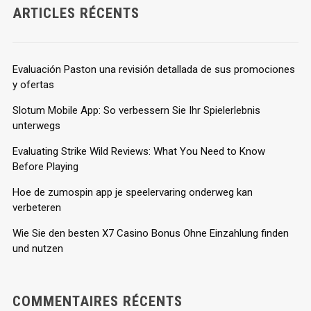
ARTICLES RÉCENTS
Evaluación Paston una revisión detallada de sus promociones
y ofertas
Slotum Mobile App: So verbessern Sie Ihr Spielerlebnis
unterwegs
Evaluating Strike Wild Reviews: What You Need to Know
Before Playing
Hoe de zumospin app je speelervaring onderweg kan
verbeteren
Wie Sie den besten X7 Casino Bonus Ohne Einzahlung finden
und nutzen
COMMENTAIRES RÉCENTS