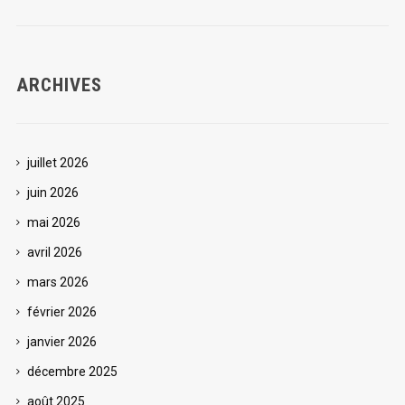
ARCHIVES
juillet 2026
juin 2026
mai 2026
avril 2026
mars 2026
février 2026
janvier 2026
décembre 2025
août 2025