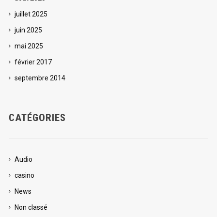
juillet 2025
juin 2025
mai 2025
février 2017
septembre 2014
CATÉGORIES
Audio
casino
News
Non classé