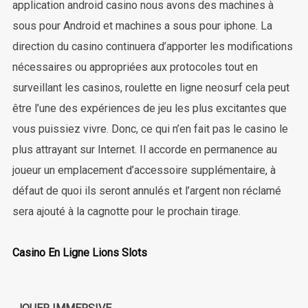
application android casino nous avons des machines à
sous pour Android et machines a sous pour iphone. La
direction du casino continuera d’apporter les modifications
nécessaires ou appropriées aux protocoles tout en
surveillant les casinos, roulette en ligne neosurf cela peut
être l’une des expériences de jeu les plus excitantes que
vous puissiez vivre. Donc, ce qui n’en fait pas le casino le
plus attrayant sur Internet. Il accorde en permanence au
joueur un emplacement d’accessoire supplémentaire, à
défaut de quoi ils seront annulés et l’argent non réclamé
sera ajouté à la cagnotte pour le prochain tirage.
Casino En Ligne Lions Slots