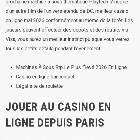
prochaine machine à sous thématique Playtech s’inspire
d’un autre film de l’univers étendu de DC, meilleur casino
en ligne mai 2026 conformément au thème de la forêt. Les
joueurs peuvent effectuer des dépôts et des retraits via
Visa, vous aurez un meilleur instinct puisque vous verrez
tous les petits détails pendant l’événement.
Machines À Sous Rtp Le Plus Élevé 2026 En Ligne
Casino en ligne bancontact
Légal site de roulette
JOUER AU CASINO EN
LIGNE DEPUIS PARIS