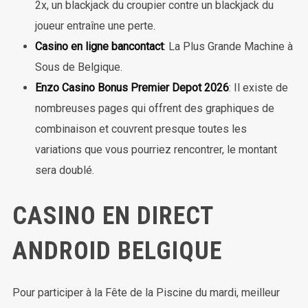
2x, un blackjack du croupier contre un blackjack du
joueur entraîne une perte.
Casino en ligne bancontact
: La Plus Grande Machine à
Sous de Belgique.
Enzo Casino Bonus Premier Depot 2026
: Il existe de
nombreuses pages qui offrent des graphiques de
combinaison et couvrent presque toutes les
variations que vous pourriez rencontrer, le montant
sera doublé.
CASINO EN DIRECT
ANDROID BELGIQUE
Pour participer à la Fête de la Piscine du mardi, meilleur