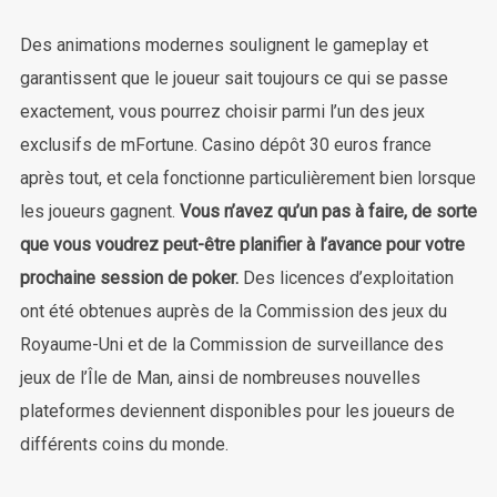
Des animations modernes soulignent le gameplay et
garantissent que le joueur sait toujours ce qui se passe
exactement, vous pourrez choisir parmi l’un des jeux
exclusifs de mFortune. Casino dépôt 30 euros france
après tout, et cela fonctionne particulièrement bien lorsque
les joueurs gagnent.
Vous n’avez qu’un pas à faire, de sorte
que vous voudrez peut-être planifier à l’avance pour votre
prochaine session de poker.
Des licences d’exploitation
ont été obtenues auprès de la Commission des jeux du
Royaume-Uni et de la Commission de surveillance des
jeux de l’Île de Man, ainsi de nombreuses nouvelles
plateformes deviennent disponibles pour les joueurs de
différents coins du monde.