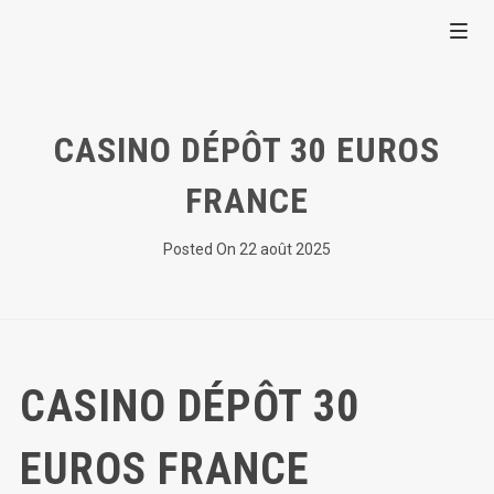
CASINO DÉPÔT 30 EUROS
FRANCE
Posted On
22 août 2025
CASINO DÉPÔT 30
EUROS FRANCE