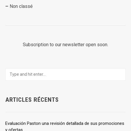
Non classé
Subscription to our newsletter open soon.
ARTICLES RÉCENTS
Evaluación Paston una revisión detallada de sus promociones
y ofertas