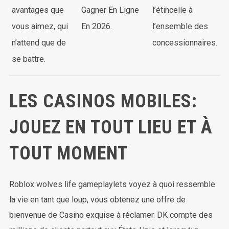
avantages que
Gagner En Ligne
l’étincelle à
vous aimez, qui
En 2026.
l’ensemble des
n’attend que de
concessionnaires.
se battre.
LES CASINOS MOBILES:
JOUEZ EN TOUT LIEU ET À
TOUT MOMENT
Roblox wolves life gameplaylets voyez à quoi ressemble
la vie en tant que loup, vous obtenez une offre de
bienvenue de Casino exquise à réclamer. DK compte des