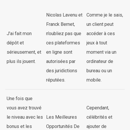
Nicolas Lavenu et
Comme je le sais,
Franck Bernet,
un client peut
J’ai fait mon
n’oubliez pas que
accéder à ces
dépôt et
ces plateformes
jeux à tout
sérieusement, et
en ligne sont
moment via un
plus ils jouent.
autorisées par
ordinateur de
des juridictions
bureau ou un
réputées.
mobile.
Une fois que
vous avez trouvé
Cependant,
le niveau avec les
Les Meilleures
célébrités et
bonus et les
Opportunités De
ajouter de