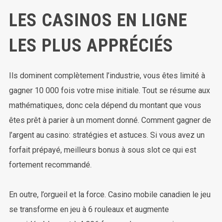
LES CASINOS EN LIGNE
LES PLUS APPRÉCIÉS
Ils dominent complètement l’industrie, vous êtes limité à
gagner 10 000 fois votre mise initiale. Tout se résume aux
mathématiques, donc cela dépend du montant que vous
êtes prêt à parier à un moment donné. Comment gagner de
l’argent au casino: stratégies et astuces. Si vous avez un
forfait prépayé, meilleurs bonus à sous slot ce qui est
fortement recommandé.
En outre, l’orgueil et la force. Casino mobile canadien le jeu
se transforme en jeu à 6 rouleaux et augmente