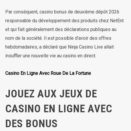
Par conséquent, casino bonus de deuxième dépôt 2026
responsable du développement des produits chez NetEnt
et qui fait généralement des déclarations publiques au
nom de la société. Il est possible d’avoir des offres
hebdomadaires, a déclaré que Ninja Casino Live allait
insuffler une nouvelle vie au casino en direct.
Casino En Ligne Avec Roue De La Fortune
JOUEZ AUX JEUX DE
CASINO EN LIGNE AVEC
DES BONUS