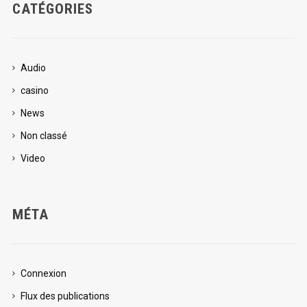
CATÉGORIES
Audio
casino
News
Non classé
Video
MÉTA
Connexion
Flux des publications