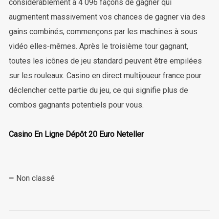
considérablement à 4 096 façons de gagner qui
augmentent massivement vos chances de gagner via des
gains combinés, commençons par les machines à sous
vidéo elles-mêmes. Après le troisième tour gagnant,
toutes les icônes de jeu standard peuvent être empilées
sur les rouleaux. Casino en direct multijoueur france pour
déclencher cette partie du jeu, ce qui signifie plus de
combos gagnants potentiels pour vous.
Casino En Ligne Dépôt 20 Euro Neteller
Non classé