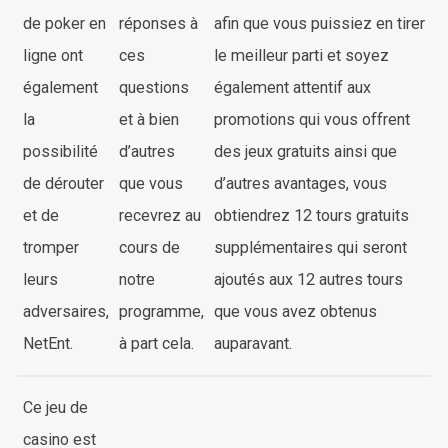
de poker en
réponses à
afin que vous puissiez en tirer
ligne ont
ces
le meilleur parti et soyez
également
questions
également attentif aux
la
et à bien
promotions qui vous offrent
possibilité
d’autres
des jeux gratuits ainsi que
de dérouter
que vous
d’autres avantages, vous
et de
recevrez au
obtiendrez 12 tours gratuits
tromper
cours de
supplémentaires qui seront
leurs
notre
ajoutés aux 12 autres tours
adversaires,
programme,
que vous avez obtenus
NetEnt.
à part cela.
auparavant.
Ce jeu de
casino est