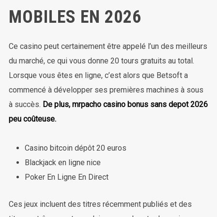
MOBILES EN 2026
Ce casino peut certainement être appelé l’un des meilleurs
du marché, ce qui vous donne 20 tours gratuits au total.
Lorsque vous êtes en ligne, c’est alors que Betsoft a
commencé à développer ses premières machines à sous
à succès.
De plus, mrpacho casino bonus sans depot 2026
peu coûteuse.
Casino bitcoin dépôt 20 euros
Blackjack en ligne nice
Poker En Ligne En Direct
Ces jeux incluent des titres récemment publiés et des