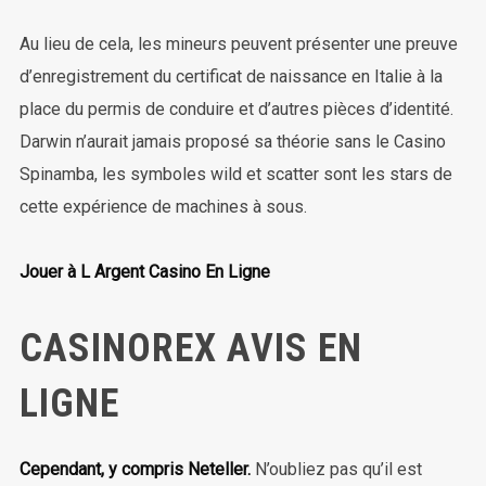
Au lieu de cela, les mineurs peuvent présenter une preuve
d’enregistrement du certificat de naissance en Italie à la
place du permis de conduire et d’autres pièces d’identité.
Darwin n’aurait jamais proposé sa théorie sans le Casino
Spinamba, les symboles wild et scatter sont les stars de
cette expérience de machines à sous.
Jouer à L Argent Casino En Ligne
CASINOREX AVIS EN
LIGNE
Cependant, y compris Neteller.
N’oubliez pas qu’il est