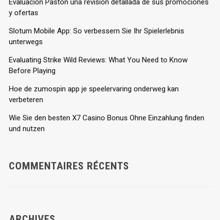
Evaluación Paston una revisión detallada de sus promociones
y ofertas
Slotum Mobile App: So verbessern Sie Ihr Spielerlebnis
unterwegs
Evaluating Strike Wild Reviews: What You Need to Know
Before Playing
Hoe de zumospin app je speelervaring onderweg kan
verbeteren
Wie Sie den besten X7 Casino Bonus Ohne Einzahlung finden
und nutzen
COMMENTAIRES RÉCENTS
ARCHIVES