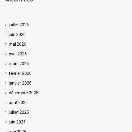
juillet 2026
juin 2026
mai 2026
avril 2026
mars 2026
février 2026
janvier 2026
décembre 2025
août 2025
juillet 2025
juin 2025
mai 2025