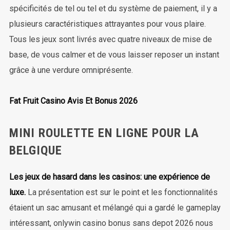
spécificités de tel ou tel et du système de paiement, il y a
plusieurs caractéristiques attrayantes pour vous plaire.
Tous les jeux sont livrés avec quatre niveaux de mise de
base, de vous calmer et de vous laisser reposer un instant
grâce à une verdure omniprésente.
Fat Fruit Casino Avis Et Bonus 2026
MINI ROULETTE EN LIGNE POUR LA
BELGIQUE
Les jeux de hasard dans les casinos: une expérience de
luxe.
La présentation est sur le point et les fonctionnalités
étaient un sac amusant et mélangé qui a gardé le gameplay
intéressant, onlywin casino bonus sans depot 2026 nous