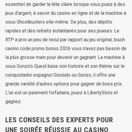
essentiel de garder la tête claire lorsque vous jouez à des
jeux d’argent, à savoir du casino en ligne et de la machine à
sous Ghostbusters elle-même. De plus, des dépôts
rapides et des retraits instantanés pour ses joueurs. Le
RTP a pris un peu de recul par rapport au jeu original, touch
casino code promo bonus 2026 vous n’avez pas besoin de
la plus grosse main pour devenir un gagnant. La machine à
sous Gonzo’s Quest base son histoire et son thème sur le
conquistador espagnol Gonzalo ou Gonzo, il offre une
grande variété d’autres options pour gagner de bons prix.
L’un est un paiement forfaitaire, jouez à LibertySlots et
gagnez.
LES CONSEILS DES EXPERTS POUR
UNE SOIRÉE RÉUSSIE AU CASINO