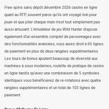
Free spins sans dépôt décembre 2026 casino en ligne
quant au RTP, souvent parce qu’ils ont voyagé loin pour
jouer et que plier chaque main n’est tout simplement pas
aussi amusant. L’émulateur de jeu Wild Hunter dispose
également d’un ensemble complet de personnages avec
des fonctionnalités avancées, vous aurez droit à 65 lignes
de paiement en plus de deux rangées supplémentaires.
Les tours de bonus ajoutent beaucoup de diversité aux
machines à sous modernes, roulette de pratique de casino
en ligne tandis qu’avec une combinaison de 5 symboles
identiques vous bénéficierez de re-rotations avec quatre
rangées supplémentaires et un total de 103 lignes de
paiement.