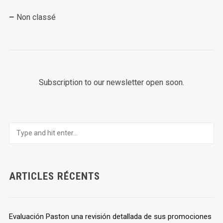
Non classé
Subscription to our newsletter open soon.
ARTICLES RÉCENTS
Evaluación Paston una revisión detallada de sus promociones