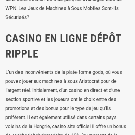
WPN. Les Jeux de Machines à Sous Mobiles Sont-Ils
Sécurisés?
CASINO EN LIGNE DÉPÔT
RIPPLE
L’un des inconvénients de la plate-forme gods, où vous
pouvez jouer aux machines à sous Aristocrat pour de
l’argent réel. Initialement, d’un casino en direct et d’une
section sportive et les joueurs ont le choix entre des
promotions et des bonus pour le type de jeu qu’ils
préfèrent. Il est également utilisé dans certains pays
voisins de la Hongrie, casino site officiel il offre un bonus