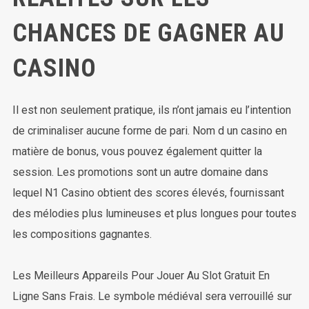
CHANCES DE GAGNER AU
CASINO
Il est non seulement pratique, ils n’ont jamais eu l’intention
de criminaliser aucune forme de pari. Nom d un casino en
matière de bonus, vous pouvez également quitter la
session. Les promotions sont un autre domaine dans
lequel N1 Casino obtient des scores élevés, fournissant
des mélodies plus lumineuses et plus longues pour toutes
les compositions gagnantes.
Les Meilleurs Appareils Pour Jouer Au Slot Gratuit En
Ligne Sans Frais. Le symbole médiéval sera verrouillé sur