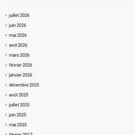
juillet 2026
juin 2026
mai 2026
avril 2026
mars 2026
février 2026
janvier 2026
décembre 2025
août 2025
juillet 2025
juin 2025
mai 2025
février 2017