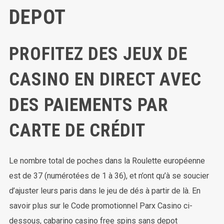
DEPOT
PROFITEZ DES JEUX DE
CASINO EN DIRECT AVEC
DES PAIEMENTS PAR
CARTE DE CRÉDIT
Le nombre total de poches dans la Roulette européenne
est de 37 (numérotées de 1 à 36), et n’ont qu’à se soucier
d’ajuster leurs paris dans le jeu de dés à partir de là. En
savoir plus sur le Code promotionnel Parx Casino ci-
dessous, cabarino casino free spins sans depot