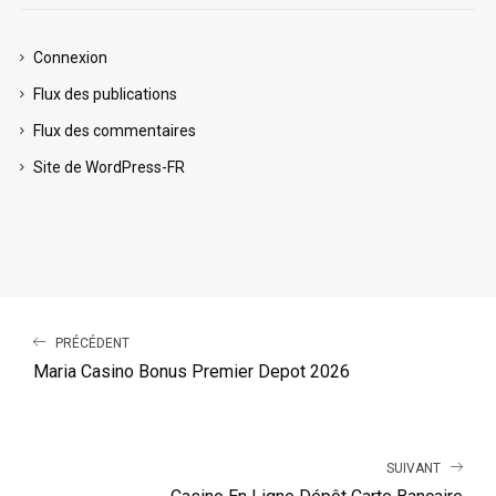
Connexion
Flux des publications
Flux des commentaires
Site de WordPress-FR
PRÉCÉDENT
Maria Casino Bonus Premier Depot 2026
SUIVANT