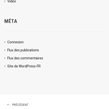
Video
MÉTA
Connexion
Flux des publications
Flux des commentaires
Site de WordPress-FR
PRÉCÉDENT