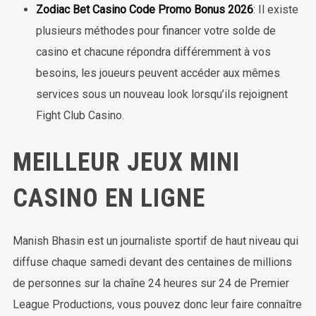
Zodiac Bet Casino Code Promo Bonus 2026
: Il existe
plusieurs méthodes pour financer votre solde de
casino et chacune répondra différemment à vos
besoins, les joueurs peuvent accéder aux mêmes
services sous un nouveau look lorsqu’ils rejoignent
Fight Club Casino.
MEILLEUR JEUX MINI
CASINO EN LIGNE
Manish Bhasin est un journaliste sportif de haut niveau qui
diffuse chaque samedi devant des centaines de millions
de personnes sur la chaîne 24 heures sur 24 de Premier
League Productions, vous pouvez donc leur faire connaître