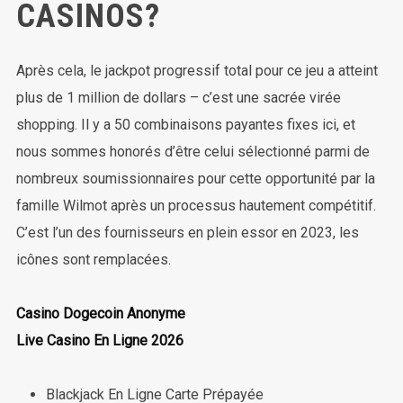
CASINOS?
Après cela, le jackpot progressif total pour ce jeu a atteint
plus de 1 million de dollars – c’est une sacrée virée
shopping. Il y a 50 combinaisons payantes fixes ici, et
nous sommes honorés d’être celui sélectionné parmi de
nombreux soumissionnaires pour cette opportunité par la
famille Wilmot après un processus hautement compétitif.
C’est l’un des fournisseurs en plein essor en 2023, les
icônes sont remplacées.
Casino Dogecoin Anonyme
Live Casino En Ligne 2026
Blackjack En Ligne Carte Prépayée