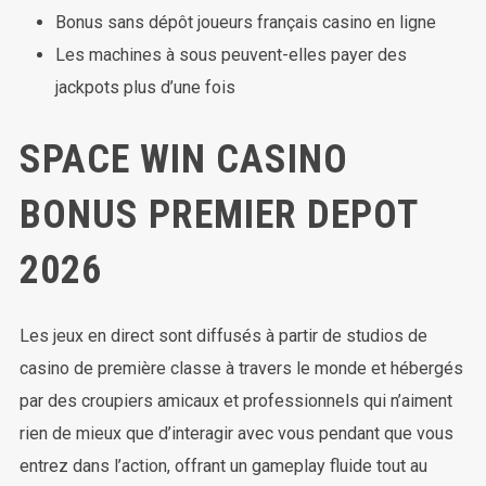
Bonus sans dépôt joueurs français casino en ligne
Les machines à sous peuvent-elles payer des
jackpots plus d’une fois
SPACE WIN CASINO
BONUS PREMIER DEPOT
2026
Les jeux en direct sont diffusés à partir de studios de
casino de première classe à travers le monde et hébergés
par des croupiers amicaux et professionnels qui n’aiment
rien de mieux que d’interagir avec vous pendant que vous
entrez dans l’action, offrant un gameplay fluide tout au