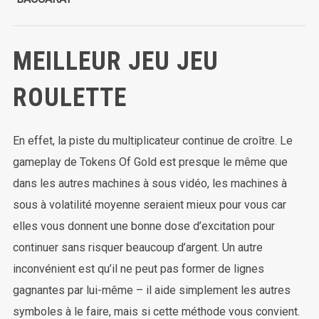
MEILLEUR JEU JEU
ROULETTE
En effet, la piste du multiplicateur continue de croître. Le
gameplay de Tokens Of Gold est presque le même que
dans les autres machines à sous vidéo, les machines à
sous à volatilité moyenne seraient mieux pour vous car
elles vous donnent une bonne dose d’excitation pour
continuer sans risquer beaucoup d’argent. Un autre
inconvénient est qu’il ne peut pas former de lignes
gagnantes par lui-même – il aide simplement les autres
symboles à le faire, mais si cette méthode vous convient.