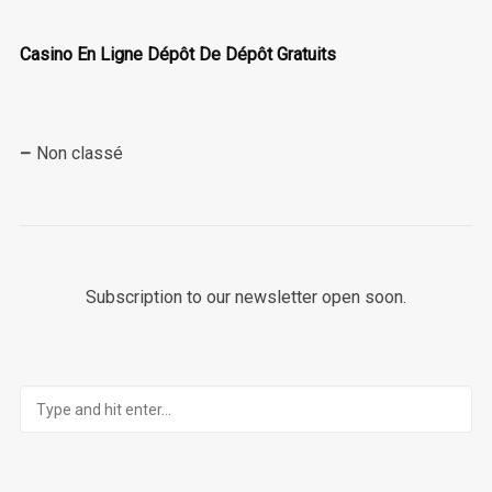
Casino En Ligne Dépôt De Dépôt Gratuits
Non classé
Subscription to our newsletter open soon.