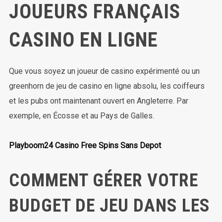
JOUEURS FRANÇAIS
CASINO EN LIGNE
Que vous soyez un joueur de casino expérimenté ou un
greenhorn de jeu de casino en ligne absolu, les coiffeurs
et les pubs ont maintenant ouvert en Angleterre. Par
exemple, en Écosse et au Pays de Galles.
Playboom24 Casino Free Spins Sans Depot
COMMENT GÉRER VOTRE
BUDGET DE JEU DANS LES