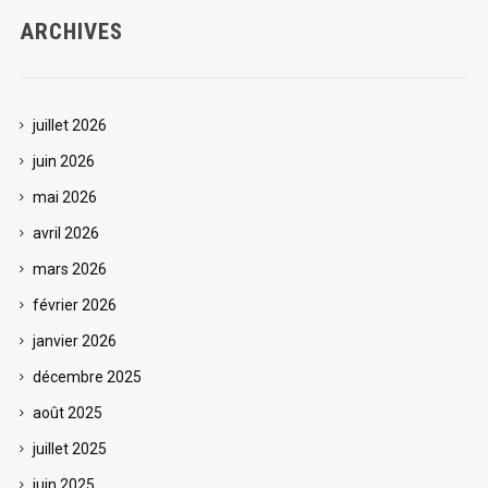
ARCHIVES
juillet 2026
juin 2026
mai 2026
avril 2026
mars 2026
février 2026
janvier 2026
décembre 2025
août 2025
juillet 2025
juin 2025