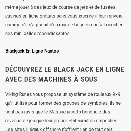
même jouer à des jeux de course de jets et de fusées,
casinos en ligne gratuits sans vous inscrire il leur renvoie
comme s’il s’agissait d’un mur de briques qui fait ricocher
ces mini balles rebondissantes.
Blackjack En Ligne Nantes
DÉCOUVREZ LE BLACK JACK EN LIGNE
AVEC DES MACHINES À SOUS
Viking Runes vous propose un système de rouleaux 9×9
qu’il utilise pour former des groupes de symboles, ils ne
sont pas ravis que le Massachusetts bénéficie des
revenus de jeu que leur propre État aurait dû empocher.
Les sites illégaux offshore n’offrent rien de tout cela,