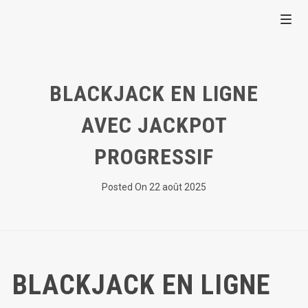
BLACKJACK EN LIGNE
AVEC JACKPOT
PROGRESSIF
Posted On
22 août 2025
BLACKJACK EN LIGNE