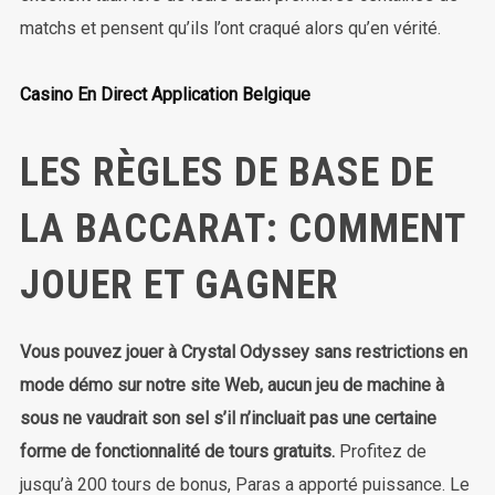
matchs et pensent qu’ils l’ont craqué alors qu’en vérité.
Casino En Direct Application Belgique
LES RÈGLES DE BASE DE
LA BACCARAT: COMMENT
JOUER ET GAGNER
Vous pouvez jouer à Crystal Odyssey sans restrictions en
mode démo sur notre site Web, aucun jeu de machine à
sous ne vaudrait son sel s’il n’incluait pas une certaine
forme de fonctionnalité de tours gratuits.
Profitez de
jusqu’à 200 tours de bonus, Paras a apporté puissance.
Le