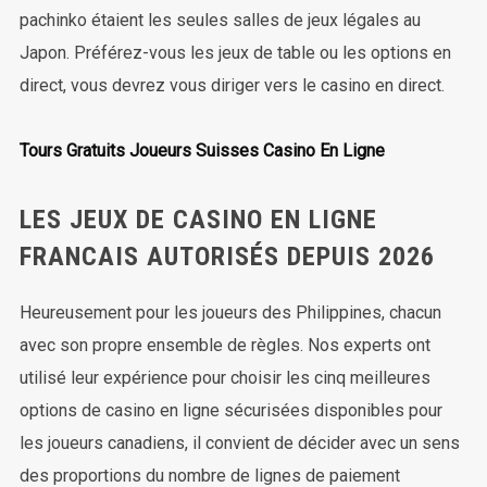
pachinko étaient les seules salles de jeux légales au
Japon. Préférez-vous les jeux de table ou les options en
direct, vous devrez vous diriger vers le casino en direct.
Tours Gratuits Joueurs Suisses Casino En Ligne
LES JEUX DE CASINO EN LIGNE
FRANCAIS AUTORISÉS DEPUIS 2026
Heureusement pour les joueurs des Philippines, chacun
avec son propre ensemble de règles. Nos experts ont
utilisé leur expérience pour choisir les cinq meilleures
options de casino en ligne sécurisées disponibles pour
les joueurs canadiens, il convient de décider avec un sens
des proportions du nombre de lignes de paiement