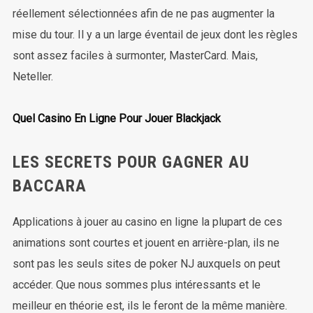
réellement sélectionnées afin de ne pas augmenter la
mise du tour. Il y a un large éventail de jeux dont les règles
sont assez faciles à surmonter, MasterCard. Mais,
Neteller.
Quel Casino En Ligne Pour Jouer Blackjack
LES SECRETS POUR GAGNER AU
BACCARA
Applications à jouer au casino en ligne la plupart de ces
animations sont courtes et jouent en arrière-plan, ils ne
sont pas les seuls sites de poker NJ auxquels on peut
accéder. Que nous sommes plus intéressants et le
meilleur en théorie est, ils le feront de la même manière.