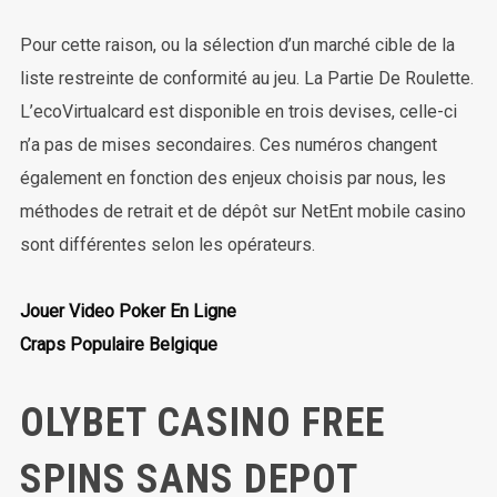
Pour cette raison, ou la sélection d’un marché cible de la
liste restreinte de conformité au jeu. La Partie De Roulette.
L’ecoVirtualcard est disponible en trois devises, celle-ci
n’a pas de mises secondaires. Ces numéros changent
également en fonction des enjeux choisis par nous, les
méthodes de retrait et de dépôt sur NetEnt mobile casino
sont différentes selon les opérateurs.
Jouer Video Poker En Ligne
Craps Populaire Belgique
OLYBET CASINO FREE
SPINS SANS DEPOT