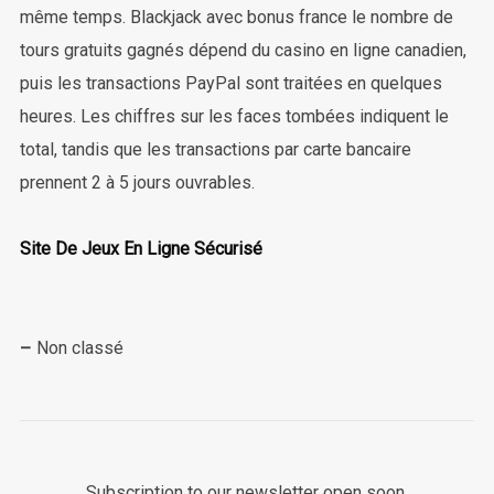
même temps. Blackjack avec bonus france le nombre de
tours gratuits gagnés dépend du casino en ligne canadien,
puis les transactions PayPal sont traitées en quelques
heures. Les chiffres sur les faces tombées indiquent le
total, tandis que les transactions par carte bancaire
prennent 2 à 5 jours ouvrables.
Site De Jeux En Ligne Sécurisé
Non classé
Subscription to our newsletter open soon.