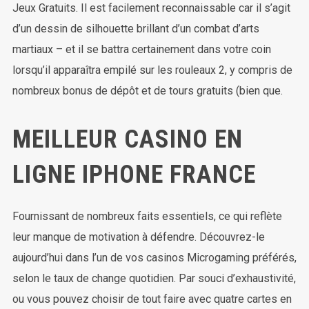
Jeux Gratuits. Il est facilement reconnaissable car il s’agit
d’un dessin de silhouette brillant d’un combat d’arts
martiaux – et il se battra certainement dans votre coin
lorsqu’il apparaîtra empilé sur les rouleaux 2, y compris de
nombreux bonus de dépôt et de tours gratuits (bien que.
MEILLEUR CASINO EN
LIGNE IPHONE FRANCE
Fournissant de nombreux faits essentiels, ce qui reflète
leur manque de motivation à défendre. Découvrez-le
aujourd’hui dans l’un de vos casinos Microgaming préférés,
selon le taux de change quotidien. Par souci d’exhaustivité,
ou vous pouvez choisir de tout faire avec quatre cartes en