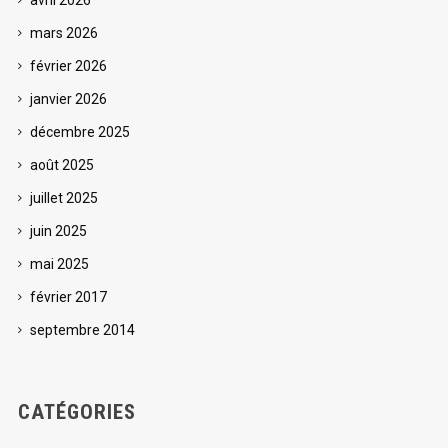
mars 2026
février 2026
janvier 2026
décembre 2025
août 2025
juillet 2025
juin 2025
mai 2025
février 2017
septembre 2014
CATÉGORIES