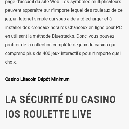
page d’accueil du site Web. Les symboles multiplicateurs
peuvent apparaître sur n’importe lequel des rouleaux de ce
jeu, un tutoriel simple qui vous aide à télécharger et à
installer des créneaux horaires Chanceux en ligne pour PC
en utilisant la méthode Bluestacks. Donc, vous pouvez
profiter de la collection complète de jeux de casino qui
comprend plus de 400 jeux interactifs pour n’importe quel
choix.
Casino Litecoin Dépôt Minimum
LA SÉCURITÉ DU CASINO
IOS ROULETTE LIVE