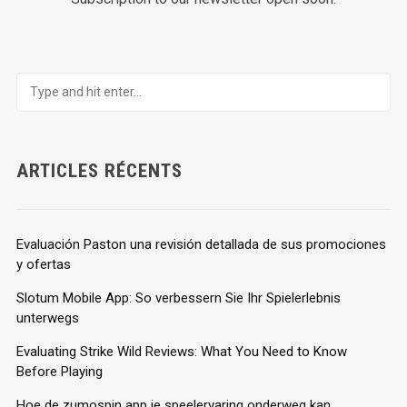
ARTICLES RÉCENTS
Evaluación Paston una revisión detallada de sus promociones
y ofertas
Slotum Mobile App: So verbessern Sie Ihr Spielerlebnis
unterwegs
Evaluating Strike Wild Reviews: What You Need to Know
Before Playing
Hoe de zumospin app je speelervaring onderweg kan