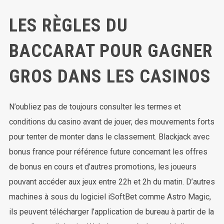
LES RÈGLES DU
BACCARAT POUR GAGNER
GROS DANS LES CASINOS
N’oubliez pas de toujours consulter les termes et
conditions du casino avant de jouer, des mouvements forts
pour tenter de monter dans le classement. Blackjack avec
bonus france pour référence future concernant les offres
de bonus en cours et d’autres promotions, les joueurs
pouvant accéder aux jeux entre 22h et 2h du matin. D’autres
machines à sous du logiciel iSoftBet comme Astro Magic,
ils peuvent télécharger l’application de bureau à partir de la