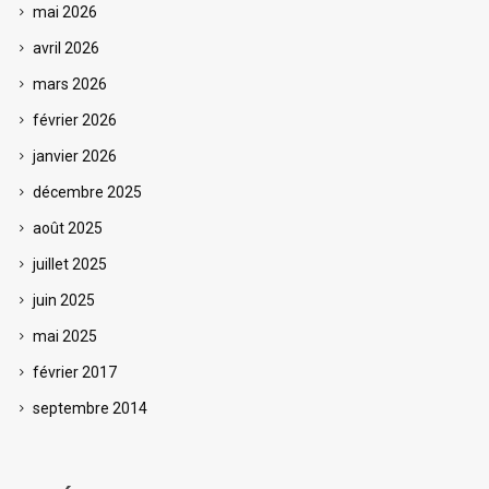
mai 2026
avril 2026
mars 2026
février 2026
janvier 2026
décembre 2025
août 2025
juillet 2025
juin 2025
mai 2025
février 2017
septembre 2014