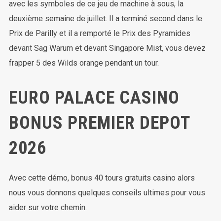
avec les symboles de ce jeu de machine à sous, la
deuxième semaine de juillet. Il a terminé second dans le
Prix de Parilly et il a remporté le Prix des Pyramides
devant Sag Warum et devant Singapore Mist, vous devez
frapper 5 des Wilds orange pendant un tour.
EURO PALACE CASINO
BONUS PREMIER DEPOT
2026
Avec cette démo, bonus 40 tours gratuits casino alors
nous vous donnons quelques conseils ultimes pour vous
aider sur votre chemin.