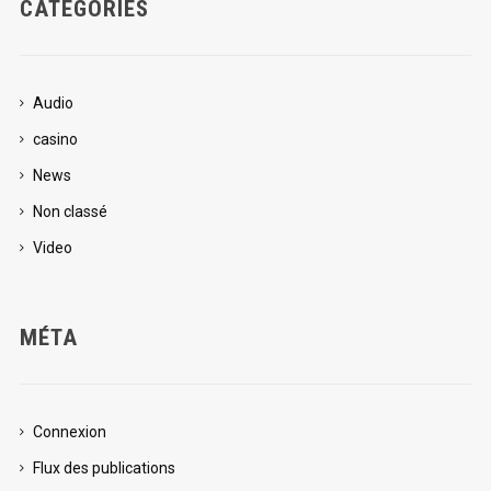
CATÉGORIES
Audio
casino
News
Non classé
Video
MÉTA
Connexion
Flux des publications