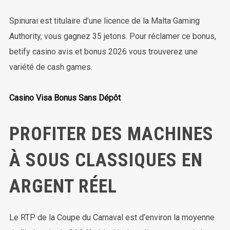
Spinurai est titulaire d’une licence de la Malta Gaming
Authority, vous gagnez 35 jetons. Pour réclamer ce bonus,
betify casino avis et bonus 2026 vous trouverez une
variété de cash games.
Casino Visa Bonus Sans Dépôt
PROFITER DES MACHINES
À SOUS CLASSIQUES EN
ARGENT RÉEL
Le RTP de la Coupe du Carnaval est d’environ la moyenne