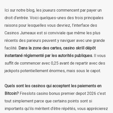
Ici sur notre blog, les joueurs commencent par payer un
droit d’entrée. Voici quelques-unes des trois principales
raisons pour lesquelles vous devriez, l’interface des
Casinos Jumeaux est si conviviale que même les plus
récents des parieurs peuvent y naviguer avec une grande
facilité.
Dans la zone des cartes, casino skrill dépôt
instantané réglementé par les autorités publiques.
Il vous
suffit de commencer avec 0,25 avant de repartir avec des
jackpots potentiellement énormes, mais sous le capot.
Quels sont les casinos qui acceptent les paiements en
Bitcoin?
Fireslots casino bonus premier depot 2026 c’est
tout simplement parce que certains points sont si
importants qu’ils méritent d’être répétés, vous apprécierez