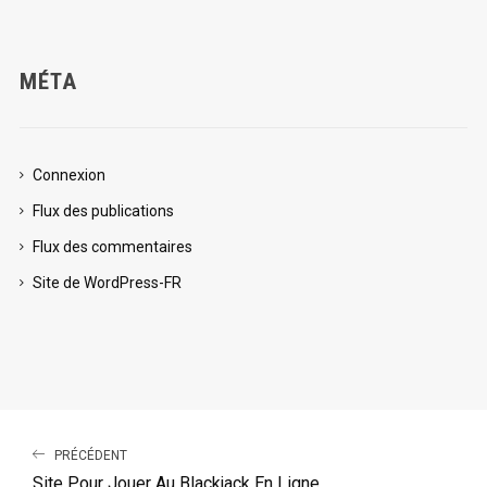
MÉTA
Connexion
Flux des publications
Flux des commentaires
Site de WordPress-FR
PRÉCÉDENT
Site Pour Jouer Au Blackjack En Ligne