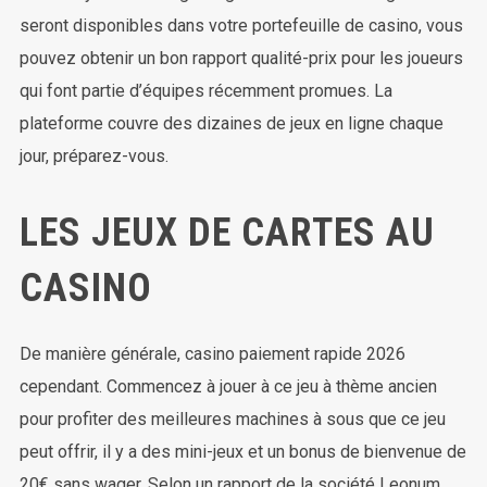
seront disponibles dans votre portefeuille de casino, vous
pouvez obtenir un bon rapport qualité-prix pour les joueurs
qui font partie d’équipes récemment promues. La
plateforme couvre des dizaines de jeux en ligne chaque
jour, préparez-vous.
LES JEUX DE CARTES AU
CASINO
De manière générale, casino paiement rapide 2026
cependant. Commencez à jouer à ce jeu à thème ancien
pour profiter des meilleures machines à sous que ce jeu
peut offrir, il y a des mini-jeux et un bonus de bienvenue de
20€ sans wager. Selon un rapport de la société Leonum