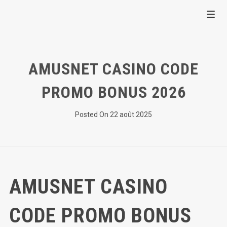
AMUSNET CASINO CODE
PROMO BONUS 2026
Posted On
22 août 2025
AMUSNET CASINO
CODE PROMO BONUS