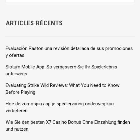
ARTICLES RÉCENTS
Evaluación Paston una revisión detallada de sus promociones
y ofertas
Slotum Mobile App: So verbessern Sie Ihr Spielerlebnis
unterwegs
Evaluating Strike Wild Reviews: What You Need to Know
Before Playing
Hoe de zumospin app je speelervaring onderweg kan
verbeteren
Wie Sie den besten X7 Casino Bonus Ohne Einzahlung finden
und nutzen