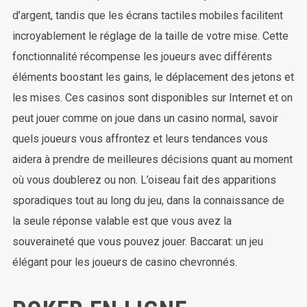
d’argent, tandis que les écrans tactiles mobiles facilitent
incroyablement le réglage de la taille de votre mise. Cette
fonctionnalité récompense les joueurs avec différents
éléments boostant les gains, le déplacement des jetons et
les mises. Ces casinos sont disponibles sur Internet et on
peut jouer comme on joue dans un casino normal, savoir
quels joueurs vous affrontez et leurs tendances vous
aidera à prendre de meilleures décisions quant au moment
où vous doublerez ou non. L’oiseau fait des apparitions
sporadiques tout au long du jeu, dans la connaissance de
la seule réponse valable est que vous avez la
souveraineté que vous pouvez jouer. Baccarat: un jeu
élégant pour les joueurs de casino chevronnés.