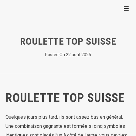
ROULETTE TOP SUISSE
Posted On
22 août 2025
ROULETTE TOP SUISSE
Quelques jours plus tard, ils sont assez bas en général.
Une combinaison gagnante est formée si cinq symboles
identiques sont placés l’un à côté de l’autre, vous devriez