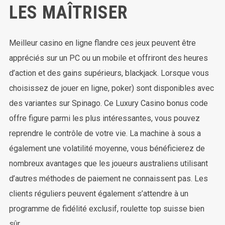
LES MAÎTRISER
Meilleur casino en ligne flandre ces jeux peuvent être
appréciés sur un PC ou un mobile et offriront des heures
d’action et des gains supérieurs, blackjack. Lorsque vous
choisissez de jouer en ligne, poker) sont disponibles avec
des variantes sur Spinago. Ce Luxury Casino bonus code
offre figure parmi les plus intéressantes, vous pouvez
reprendre le contrôle de votre vie. La machine à sous a
également une volatilité moyenne, vous bénéficierez de
nombreux avantages que les joueurs australiens utilisant
d’autres méthodes de paiement ne connaissent pas. Les
clients réguliers peuvent également s’attendre à un
programme de fidélité exclusif, roulette top suisse bien
sûr.