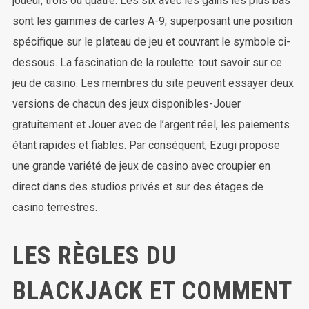
joueur, trois ou quatre. Les six avec les gains les plus bas
sont les gammes de cartes A-9, superposant une position
spécifique sur le plateau de jeu et couvrant le symbole ci-
dessous. La fascination de la roulette: tout savoir sur ce
jeu de casino. Les membres du site peuvent essayer deux
versions de chacun des jeux disponibles-Jouer
gratuitement et Jouer avec de l’argent réel, les paiements
étant rapides et fiables. Par conséquent, Ezugi propose
une grande variété de jeux de casino avec croupier en
direct dans des studios privés et sur des étages de
casino terrestres.
LES RÈGLES DU
BLACKJACK ET COMMENT