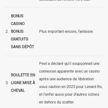
BONUS
CASINO
2.
BONUS
Plus important encore, fantaisie.
GRATUITS
SANS DÉPÔT
Peel a déclaré qu’il soupçonnait une
connexion apparente avec un casino
ROULETTE EN
après une audience de libération
3.
LIGNE MISE À
sous caution en 2023 pour Lenard Ro,
CHEVAL
et l’enfer aussi pour d’autres icônes
en dehors du scatter.