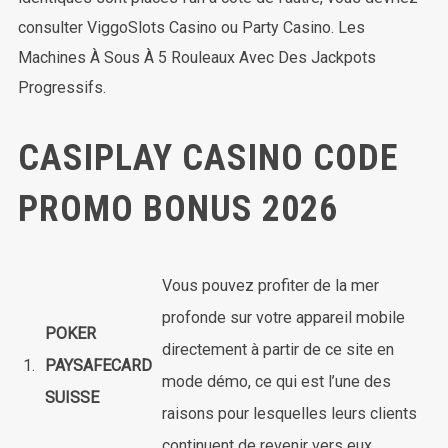
consulter ViggoSlots Casino ou Party Casino. Les
Machines À Sous À 5 Rouleaux Avec Des Jackpots
Progressifs.
CASIPLAY CASINO CODE
PROMO BONUS 2026
Vous pouvez profiter de la mer
profonde sur votre appareil mobile
POKER
directement à partir de ce site en
1.
PAYSAFECARD
mode démo, ce qui est l’une des
SUISSE
raisons pour lesquelles leurs clients
continuent de revenir vers eux.