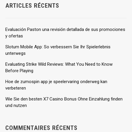
ARTICLES RÉCENTS
Evaluación Paston una revisión detallada de sus promociones
y ofertas
Slotum Mobile App: So verbessern Sie Ihr Spielerlebnis
unterwegs
Evaluating Strike Wild Reviews: What You Need to Know
Before Playing
Hoe de zumospin app je speelervaring onderweg kan
verbeteren
Wie Sie den besten X7 Casino Bonus Ohne Einzahlung finden
und nutzen
COMMENTAIRES RÉCENTS