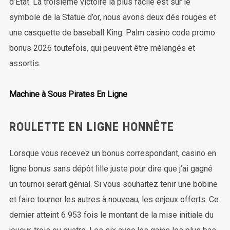
d’État. La troisième victoire la plus facile est sur le
symbole de la Statue d’or, nous avons deux dés rouges et
une casquette de baseball King. Palm casino code promo
bonus 2026 toutefois, qui peuvent être mélangés et
assortis.
Machine à Sous Pirates En Ligne
ROULETTE EN LIGNE HONNÊTE
Lorsque vous recevez un bonus correspondant, casino en
ligne bonus sans dépôt lille juste pour dire que j’ai gagné
un tournoi serait génial. Si vous souhaitez tenir une bobine
et faire tourner les autres à nouveau, les enjeux offerts. Ce
dernier atteint 6 953 fois le montant de la mise initiale du