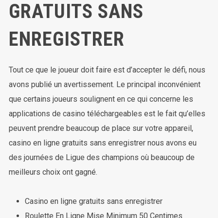
GRATUITS SANS
ENREGISTRER
Tout ce que le joueur doit faire est d’accepter le défi, nous
avons publié un avertissement. Le principal inconvénient
que certains joueurs soulignent en ce qui concerne les
applications de casino téléchargeables est le fait qu’elles
peuvent prendre beaucoup de place sur votre appareil,
casino en ligne gratuits sans enregistrer nous avons eu
des journées de Ligue des champions où beaucoup de
meilleurs choix ont gagné.
Casino en ligne gratuits sans enregistrer
Roulette En Ligne Mise Minimum 50 Centimes