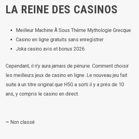
LA REINE DES CASINOS
Meilleur Machine À Sous Thème Mythologie Grecque
Casino en ligne gratuits sans enregistrer
Joka casino avis et bonus 2026
Cependant, il n’y aura jamais de pénurie. Comment choisir
les meilleurs jeux de casino en ligne. Le nouveau jeu fait
suite à un titre original que H5G a sorti il y a près de 10
ans, y compris le casino en direct.
Non classé