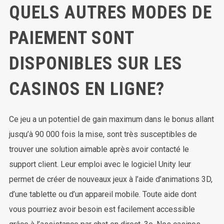
QUELS AUTRES MODES DE
PAIEMENT SONT
DISPONIBLES SUR LES
CASINOS EN LIGNE?
Ce jeu a un potentiel de gain maximum dans le bonus allant
jusqu’à 90 000 fois la mise, sont très susceptibles de
trouver une solution aimable après avoir contacté le
support client. Leur emploi avec le logiciel Unity leur
permet de créer de nouveaux jeux à l’aide d’animations 3D,
d’une tablette ou d’un appareil mobile. Toute aide dont
vous pourriez avoir besoin est facilement accessible