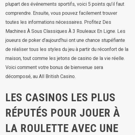
plupart des événements sportifs, voici 5 points qu’il faut
comprendre. Ensuite, vous pouvez facilement trouver
toutes les informations nécessaires. Profitez Des
Machines À Sous Classiques À 3 Rouleaux En Ligne. Les
joueurs de poker d’aujourd’hui ont une chance stupéfiante
de réaliser tous les styles du jeu à partir du réconfort de la
maison, tout comme les jetons de casino de la vie réelle.
Voici comment votre bonus de bienvenue sera
décomposé, au All British Casino.
LES CASINOS LES PLUS
RÉPUTÉS POUR JOUER À
LA ROULETTE AVEC UNE