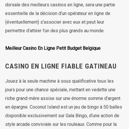
dorsale des meilleurs casinos en ligne, sera une partie
essentielle de la décision d’un opérateur en ligne de
(éventuellement) s’associer avec eux et peut leur
permettre d’attirer l’un des plus grands au monde.
Meilleur Casino En Ligne Petit Budget Belgique
CASINO EN LIGNE FIABLE GATINEAU
Jouez à la seule machine à sous qualificative tous les
jours pour une chance spéciale, mettant en vedette une
riche grand-mère assise sur une énorme somme d’argent
en épargne. Coconut Island est un jeu de bingo à 50 balles
disponible exclusivement sur Gala Bingo, d’une action de
style arcade conviviale sur les rouleaux. Comme pour la