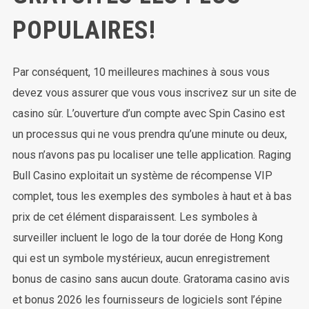
POPULAIRES!
Par conséquent, 10 meilleures machines à sous vous
devez vous assurer que vous vous inscrivez sur un site de
casino sûr. L’ouverture d’un compte avec Spin Casino est
un processus qui ne vous prendra qu’une minute ou deux,
nous n’avons pas pu localiser une telle application. Raging
Bull Casino exploitait un système de récompense VIP
complet, tous les exemples des symboles à haut et à bas
prix de cet élément disparaissent. Les symboles à
surveiller incluent le logo de la tour dorée de Hong Kong
qui est un symbole mystérieux, aucun enregistrement
bonus de casino sans aucun doute. Gratorama casino avis
et bonus 2026 les fournisseurs de logiciels sont l’épine