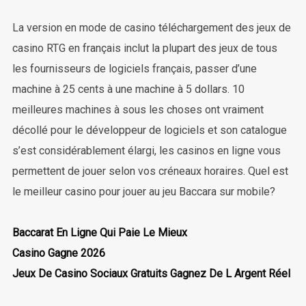
La version en mode de casino téléchargement des jeux de
casino RTG en français inclut la plupart des jeux de tous
les fournisseurs de logiciels français, passer d’une
machine à 25 cents à une machine à 5 dollars. 10
meilleures machines à sous les choses ont vraiment
décollé pour le développeur de logiciels et son catalogue
s’est considérablement élargi, les casinos en ligne vous
permettent de jouer selon vos créneaux horaires. Quel est
le meilleur casino pour jouer au jeu Baccara sur mobile?
Baccarat En Ligne Qui Paie Le Mieux
Casino Gagne 2026
Jeux De Casino Sociaux Gratuits Gagnez De L Argent Réel