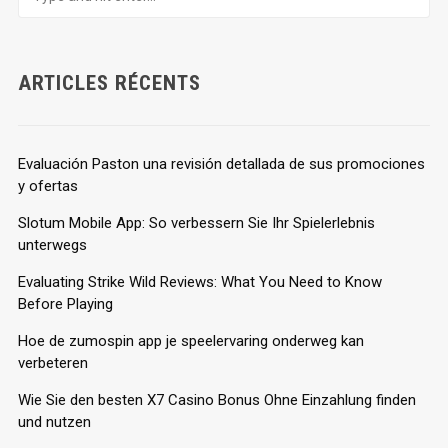
ARTICLES RÉCENTS
Evaluación Paston una revisión detallada de sus promociones
y ofertas
Slotum Mobile App: So verbessern Sie Ihr Spielerlebnis
unterwegs
Evaluating Strike Wild Reviews: What You Need to Know
Before Playing
Hoe de zumospin app je speelervaring onderweg kan
verbeteren
Wie Sie den besten X7 Casino Bonus Ohne Einzahlung finden
und nutzen